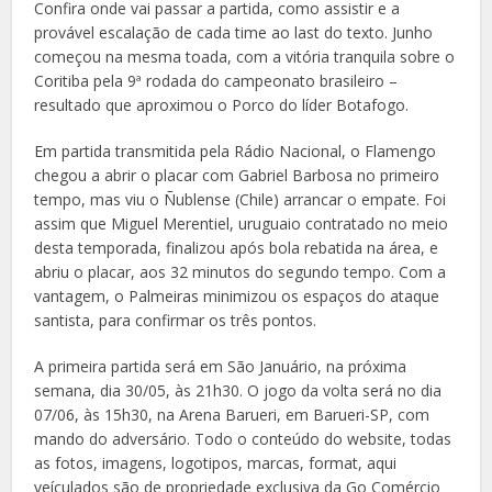
Confira onde vai passar a partida, como assistir e a
provável escalação de cada time ao last do texto. Junho
começou na mesma toada, com a vitória tranquila sobre o
Coritiba pela 9ª rodada do campeonato brasileiro –
resultado que aproximou o Porco do líder Botafogo.
Em partida transmitida pela Rádio Nacional, o Flamengo
chegou a abrir o placar com Gabriel Barbosa no primeiro
tempo, mas viu o Ñublense (Chile) arrancar o empate. Foi
assim que Miguel Merentiel, uruguaio contratado no meio
desta temporada, finalizou após bola rebatida na área, e
abriu o placar, aos 32 minutos do segundo tempo. Com a
vantagem, o Palmeiras minimizou os espaços do ataque
santista, para confirmar os três pontos.
A primeira partida será em São Januário, na próxima
semana, dia 30/05, às 21h30. O jogo da volta será no dia
07/06, às 15h30, na Arena Barueri, em Barueri-SP, com
mando do adversário. Todo o conteúdo do website, todas
as fotos, imagens, logotipos, marcas, format, aqui
veículados são de propriedade exclusiva da Go Comércio