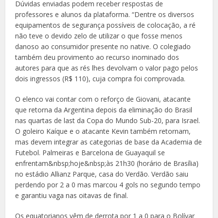
Dúvidas enviadas podem receber respostas de
professores e alunos da plataforma. “Dentre os diversos
equipamentos de segurança possíveis de colocação, a ré
não teve o devido zelo de utilizar o que fosse menos
danoso ao consumidor presente no native. O colegiado
também deu provimento ao recurso inominado dos
autores para que as rés lhes devolvam o valor pago pelos
dois ingressos (R$ 110), cuja compra foi comprovada.
O elenco vai contar com o reforço de Giovani, atacante
que retorna da Argentina depois da eliminação do Brasil
nas quartas de last da Copa do Mundo Sub-20, para Israel.
O goleiro Kaíque e o atacante Kevin também retornam,
mas devem integrar as categorias de base da Academia de
Futebol. Palmeiras e Barcelona de Guayaquil se
enfrentam&nbsp;hoje&nbsp;às 21h30 (horário de Brasília)
no estádio Allianz Parque, casa do Verdão. Verdão saiu
perdendo por 2 a 0 mas marcou 4 gols no segundo tempo
e garantiu vaga nas oitavas de final.
Os equatorianos vêm de derrota por 1 a 0 para o Bolívar