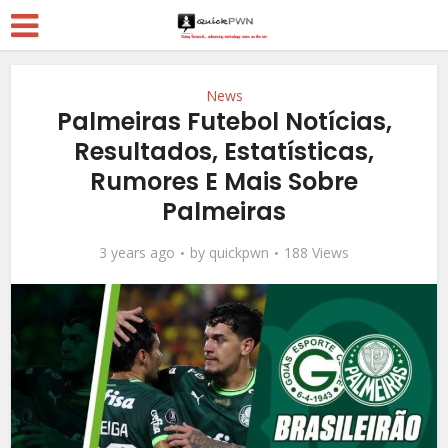
News
Palmeiras Futebol Notícias,
Resultados, Estatísticas,
Rumores E Mais Sobre
Palmeiras
3 years ago
by
quickpwn
188 Views