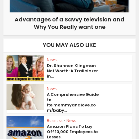
Advantages of a Savvy television and
Why You Really want one
YOU MAY ALSO LIKE
News
Dr. Shannon Klingman
Net Worth: A Trailblazer
in...
News
A Comprehensive Guide
to
ite:mommyandlove.co
m/baby...
Business
•
News
Amazon Plans To Lay
Off 10,000 Employees As
Losses...