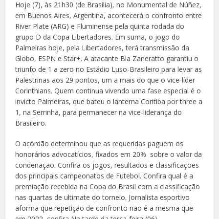
Hoje (7), às 21h30 (de Brasília), no Monumental de Núñez,
em Buenos Aires, Argentina, acontecerá o confronto entre
River Plate (ARG) e Fluminense pela quinta rodada do
grupo D da Copa Libertadores. Em suma, o jogo do
Palmeiras hoje, pela Libertadores, terá transmissão da
Globo, ESPN e Star+. A atacante Bia Zaneratto garantiu o
triunfo de 1 a zero no Estádio Luso-Brasileiro para levar as
Palestrinas aos 29 pontos, um a mais do que o vice-líder
Corinthians. Quem continua vivendo uma fase especial é o
invicto Palmeiras, que bateu o lanterna Coritiba por three a
1, na Serrinha, para permanecer na vice-liderança do
Brasileiro.
O acórdão determinou que as requeridas paguem os
honorários advocatícios, fixados em 20% sobre o valor da
condenação. Confira os jogos, resultados e classificações
dos principais campeonatos de Futebol. Confira qual é a
premiação recebida na Copa do Brasil com a classificação
nas quartas de ultimate do torneio. Jornalista esportivo
aforma que repetição de confronto não é a mesma que
em 2022, confira Na tarde da terça-feira (06),…