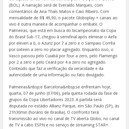
(BOL). A narração será de Everaldo Marques, com
comentários de Ana Thaís Matos e Caio Ribeiro. Com
mensalidade de R$ 49,90, o pacote Globoplay + canais ao
vivo é outra maneira de acompanhar o embate. O
Palmeiras, que está em busca do bicampeonato da Copa
do Brasil Sub-17, chegou à semifinal após eliminar o Aefa
por eleven a 0, o Azuriz por 7 a zero e o Sampaio Corrêa
por sixteen a zero no placar agregado. Enquanto isso, o
Vasco passou pelo Cuiabá por four a zero, pelo Flamengo
por 2 a zero e pelo Ceará por 4 a zero no agregado.
Conteúdo que faz a verificação da veracidade e da
autencidade de uma informação ou fato divulgado.
Palmeiras&nbsp;e Barcelona&nbsp;se enfrentam hoje,
quarta, 07 de junho (07/06), pela quinta rodada da fase de
grupos da Copa Libertadores 2023. A partida será
disputada no estádio Allianz Parque, em São Paulo (SP), às
21h30min (horário de Brasília). O confronto terá
transmissão ao vivo no canal de TV aberta Globo, no canal
de TV a cabo ESPN e no serviço de streaming STAR+.